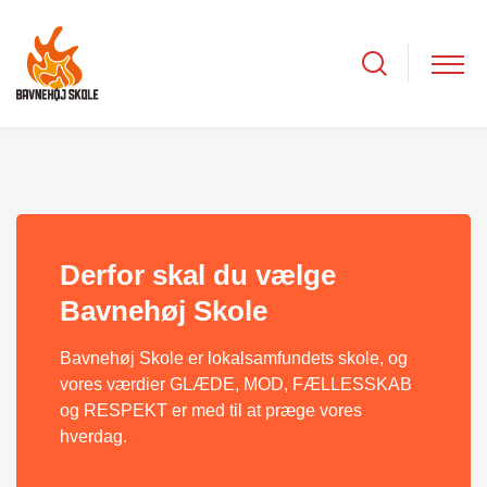
Derfor skal du vælge
Bavnehøj Skole
Bavnehøj Skole er lokalsamfundets skole, og
vores værdier GLÆDE, MOD, FÆLLESSKAB
og RESPEKT er med til at præge vores
hverdag.